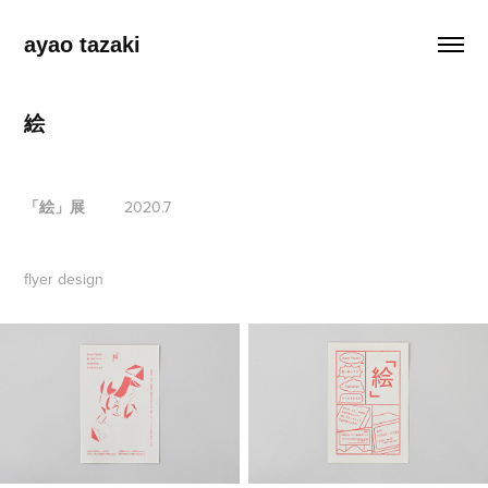
ayao tazaki
絵
「絵」展
2020.7
flyer design